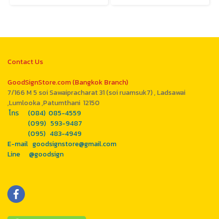
Contact Us
GoodSignStore.com (Bangkok Branch)
7/166 M 5 soi Sawaipracharat 31 (soi ruamsuk7) , Ladsawai
,Lumlooka ,Patumthani 12150
โทร (084) 085-4559
(099) 593-9487
(095) 483-4949
E-mail goodsignstore@gmail.com
Line @goodsign