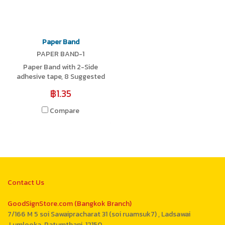
Paper Band
PAPER BAND-1
Paper Band with 2-Side
adhesive tape, 8 Suggested
sizes available
฿1.35
Compare
Contact Us
GoodSignStore.com (Bangkok Branch)
7/166 M 5 soi Sawaipracharat 31 (soi ruamsuk7) , Ladsawai
,Lumlooka ,Patumthani 12150