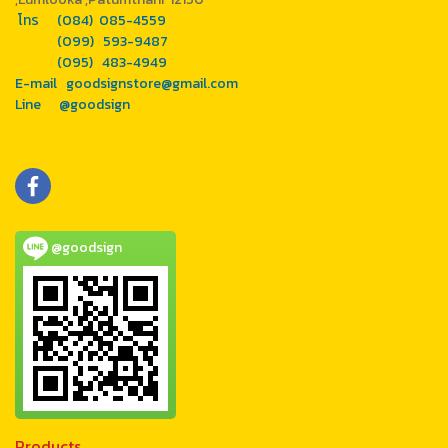
โทร (084) 085-4559
(099) 593-9487
(095) 483-4949
E-mail goodsignstore@gmail.com
Line @goodsign
@goodsign
Products