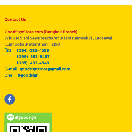
Contact Us
GoodSignStore.com (Bangkok Branch)
7/166 M 5 soi Sawaipracharat 31 (soi ruamsuk7) , Ladsawai
,Lumlooka ,Patumthani 12150
โทร (084) 085-4559
(099) 593-9487
(095) 483-4949
E-mail goodsignstore@gmail.com
Line @goodsign
@goodsign