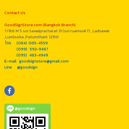
Contact Us
GoodSignStore.com (Bangkok Branch)
7/166 M 5 soi Sawaipracharat 31 (soi ruamsuk7) , Ladsawai
,Lumlooka ,Patumthani 12150
โทร (084) 085-4559
(099) 593-9487
(095) 483-4949
E-mail goodsignstore@gmail.com
Line @goodsign
@goodsign