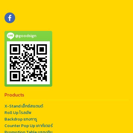
@goodsign
Products
X-Stand เอ็กซ์สแตนด์
Roll Up โรลอัพ
Backdrop แกงการู
Counter Pop Up เคาท์เตอร์
Promotion Table บูธชงชิม