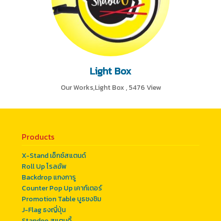
Light Box
Our Works,Light Box
,
5476 View
Products
X-Stand เอ็กซ์สแตนด์
Roll Up โรลอัพ
Backdrop แกงการู
Counter Pop Up เคาท์เตอร์
Promotion Table บูธชงชิม
J-Flag ธงญี่ปุ่น
Standee สแตนดี้