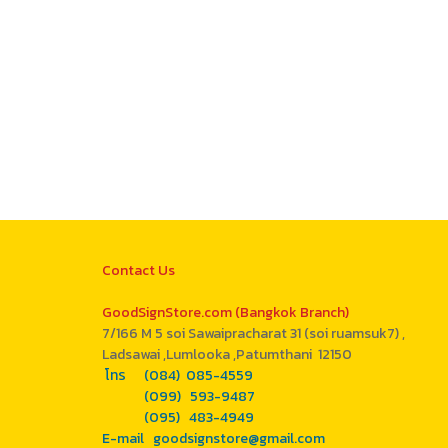
Contact Us
GoodSignStore.com (Bangkok Branch)
7/166 M 5 soi Sawaipracharat 31 (soi ruamsuk7) ,
Ladsawai ,Lumlooka ,Patumthani 12150
โทร (084) 085-4559
(099) 593-9487
(095) 483-4949
E-mail goodsignstore@gmail.com