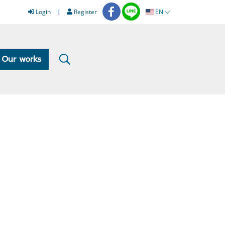
Login
Register
EN
Our works