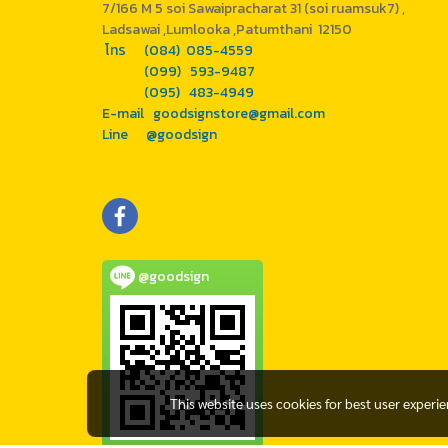
7/166 M 5 soi Sawaipracharat 31 (soi ruamsuk7) ,
Ladsawai ,Lumlooka ,Patumthani 12150
โทร (084) 085-4559
(099) 593-9487
(095) 483-4949
E-mail goodsignstore@gmail.com
Line @goodsign
@goodsign
This website uses cookies for best user experi