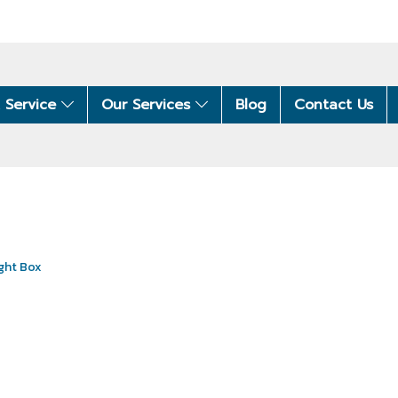
 Service
Our Services
Blog
Contact Us
ight Box