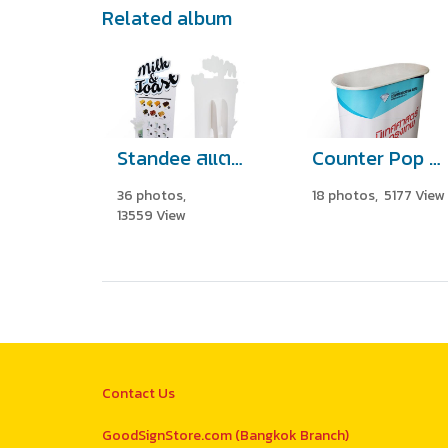
Related album
Standee สแตนดี้
Counter Pop Up เคาท์เตอร์
36 photos,
18 photos, 5177 View
13559 View
Contact Us
GoodSignStore.com (Bangkok Branch)