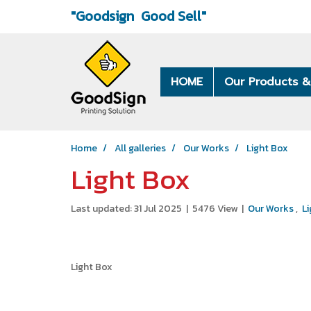
"Goodsign
Good Sell"
HOME
Our Products &
Home
All galleries
Our Works
Light Box
Light Box
Last updated: 31 Jul 2025
|
5476 View
|
Our Works
,
L
Light Box