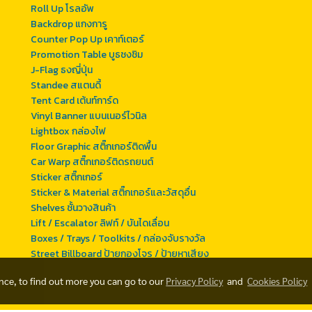
Roll Up โรลอัพ
Backdrop แกงการู
Counter Pop Up เคาท์เตอร์
Promotion Table บูธชงชิม
J-Flag ธงญี่ปุ่น
Standee สแตนดี้
Tent Card เต้นท์การ์ด
Vinyl Banner แบนเนอร์ไวนิล
Lightbox กล่องไฟ
Floor Graphic สติ๊กเกอร์ติดพื้น
Car Warp สติ๊กเกอร์ติดรถยนต์
Sticker สติ๊กเกอร์
Sticker & Material สติ๊กเกอร์และวัสดุอื่น
Shelves ชั้นวางสินค้า
Lift / Escalator ลิฟท์ / บันไดเลื่อน
Boxes / Trays / Toolkits / กล่องจับรางวัล
Street Billboard ป้ายกองโจร / ป้ายหาเสียง
ence, to find out more you can go to our
Privacy Policy
and
Cookies Policy