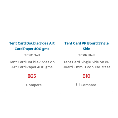
Tent Card Double Sides Art
Tent Card PP Board Single
Card Paper 400 gms
Side
TC400-3
TCPPB1-3
Tent Card Double-Sides on
Tent Card Single Side on PP
Art Card Paper 400 gms
Board 3 mm. 3 Popular sizes
are available
฿25
฿18
Compare
Compare