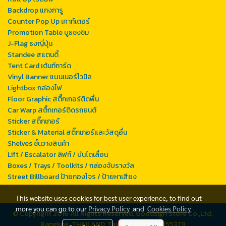
Backdrop แกงการู
Counter Pop Up เคาท์เตอร์
Promotion Table บูธชงชิม
J-Flag ธงญี่ปุ่น
Standee สแตนดี้
Tent Card เต้นท์การ์ด
Vinyl Banner แบนเนอร์ไวนิล
Lightbox กล่องไฟ
Floor Graphic สติ๊กเกอร์ติดพื้น
Car Warp สติ๊กเกอร์ติดรถยนต์
Sticker สติ๊กเกอร์
Sticker & Material สติ๊กเกอร์และวัสดุอื่น
Shelves ชั้นวางสินค้า
Lift / Escalator ลิฟท์ / บันไดเลื่อน
Boxes / Trays / Toolkits / กล่องจับรางวัล
Street Billboard ป้ายกองโจร / ป้ายหาเสียง
This website uses cookies for best user experience, to find out
more you can go to our
Privacy Policy
and
Cookies Policy
© Copyright 2016 All Rights Reserved. Goodsign Store Co.,Ltd.,
Bangkok, THAILAND, Tax ID# 0105551055379