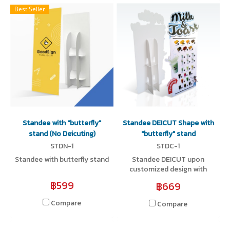
Best Seller
Standee with "butterfly"
Standee DEICUT Shape with
stand (No Deicuting)
"butterfly" stand
STDN-1
STDC-1
Standee with butterfly stand
Standee DEICUT upon
customized design with
butterfly stand
฿599
฿669
Compare
Compare