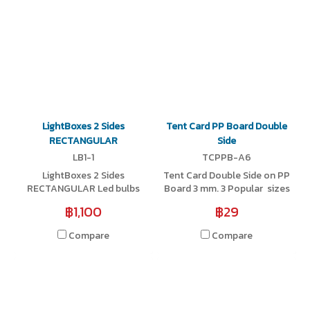
LightBoxes 2 Sides
Tent Card PP Board Double
RECTANGULAR
Side
LB1-1
TCPPB-A6
LightBoxes 2 Sides
Tent Card Double Side on PP
RECTANGULAR Led bulbs
Board 3 mm. 3 Popular sizes
inside, There are 6 sizes
are available
฿1,100
฿29
available
Compare
Compare