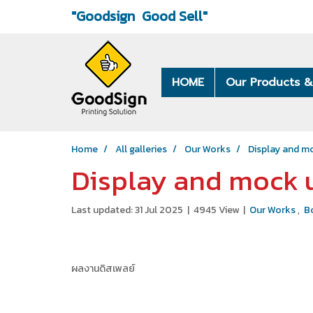
"Goodsign
Good Sell"
HOME
Our Products &
Home
All galleries
Our Works
Display and m
Display and mock 
Last updated: 31 Jul 2025
|
4945 View
|
Our Works
,
Bo
ผลงานดิสเพลย์