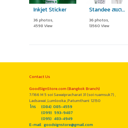
Inkjet Sticker
Standee สแตนดี้
36 photos,
36 photos,
4598 View
13560 View
Contact Us
GoodSignStore.com (Bangkok Branch)
7/166 M 5 soi Sawaipracharat 31 (soi ruamsuk7) ,
Ladsawai ,Lumlooka ,Patumthani 12150
โทร (084) 085-4559
(099) 593-9487
(095) 483-4949
E-mail goodsignstore@gmail.com