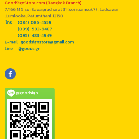
GoodSignStore.com (Bangkok Branch)
7/166 M 5 soi Sawaipracharat 31 (soi ruamsuk7) , Ladsawai
,Lumlooka ,Patumthani 12150
โทร (084) 085-4559
(099) 593-9487
(095) 483-4949
E-mail goodsignstore@gmail.com
Line @goodsign
@goodsign