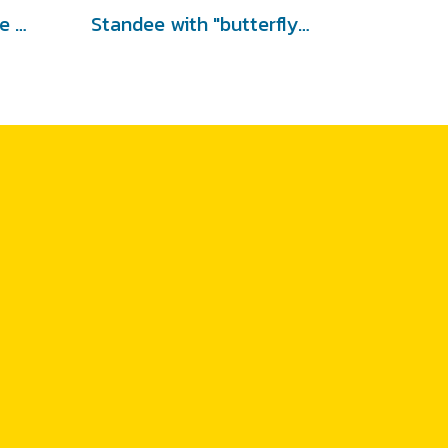
Standee DEICUT Shape with "butterfly" stand
Standee with "butterfly" stand (No Deicuting)