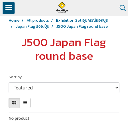
Home
All products
Exhibition Set อุปกรณ์ออกบูธ
Japan Flag ธงญี่ปุ่น
J500 Japan Flag round base
J500 Japan Flag
round base
Sort by
No product