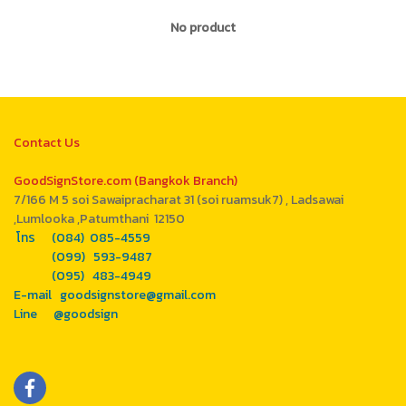
No product
Contact Us
GoodSignStore.com (Bangkok Branch)
7/166 M 5 soi Sawaipracharat 31 (soi ruamsuk7) , Ladsawai
,Lumlooka ,Patumthani 12150
โทร (084) 085-4559
(099) 593-9487
(095) 483-4949
E-mail goodsignstore@gmail.com
Line @goodsign