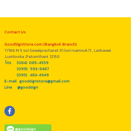
Contact Us
GoodSignStore.com (Bangkok Branch)
7/166 M 5 soi Sawaipracharat 31 (soi ruamsuk7) , Ladsawai
,Lumlooka ,Patumthani 12150
โทร (084) 085-4559
(099) 593-9487
(095) 483-4949
E-mail goodsignstore@gmail.com
Line @goodsign
@goodsign