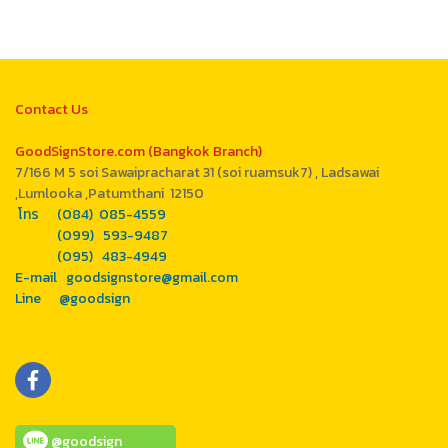
Contact Us
GoodSignStore.com (Bangkok Branch)
7/166 M 5 soi Sawaipracharat 31 (soi ruamsuk7) , Ladsawai
,Lumlooka ,Patumthani 12150
โทร (084) 085-4559
(099) 593-9487
(095) 483-4949
E-mail goodsignstore@gmail.com
Line @goodsign
@goodsign