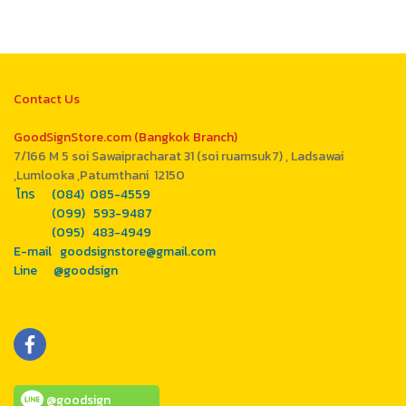
Contact Us
GoodSignStore.com (Bangkok Branch)
7/166 M 5 soi Sawaipracharat 31 (soi ruamsuk7) , Ladsawai
,Lumlooka ,Patumthani 12150
โทร (084) 085-4559
(099) 593-9487
(095) 483-4949
E-mail goodsignstore@gmail.com
Line @goodsign
@goodsign