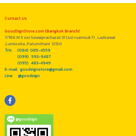
Contact Us
GoodSignStore.com (Bangkok Branch)
7/166 M 5 soi Sawaipracharat 31 (soi ruamsuk7) , Ladsawai
,Lumlooka ,Patumthani 12150
โทร (084) 085-4559
(099) 593-9487
(095) 483-4949
E-mail goodsignstore@gmail.com
Line @goodsign
@goodsign