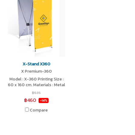
X-Stand X360
X Premium-360
Model : X-360 Printing Size :
60 x 160 cm. Materials : Metal
Strong
฿535
฿460
-14%
Compare