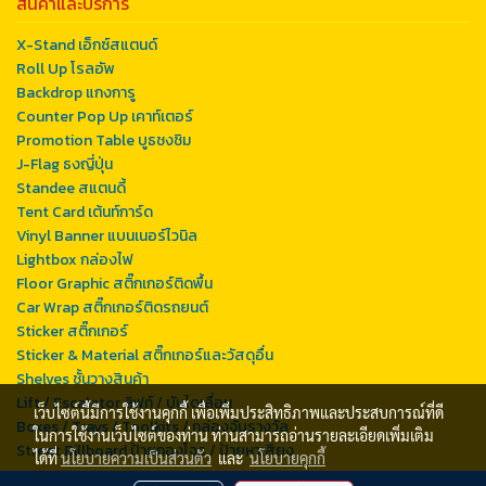
สินค้าและบริการ
X-Stand เอ็กซ์สแตนด์
Roll Up โรลอัพ
Backdrop แกงการู
Counter Pop Up เคาท์เตอร์
Promotion Table บูธชงชิม
J-Flag ธงญี่ปุ่น
Standee สแตนดี้
Tent Card เต้นท์การ์ด
Vinyl Banner แบนเนอร์ไวนิล
Lightbox กล่องไฟ
Floor Graphic สติ๊กเกอร์ติดพื้น
Car Wrap สติ๊กเกอร์ติดรถยนต์
Sticker สติ๊กเกอร์
Sticker & Material สติ๊กเกอร์และวัสดุอื่น
Shelves ชั้นวางสินค้า
Lift / Escalator ลิฟท์ / บันไดเลื่อน
เว็บไซต์นี้มีการใช้งานคุกกี้ เพื่อเพิ่มประสิทธิภาพและประสบการณ์ที่ดี
Boxes / Trays / Toolkits / กล่องจับรางวัล
ในการใช้งานเว็บไซต์ของท่าน ท่านสามารถอ่านรายละเอียดเพิ่มเติม
Street Billboard ป้ายกองโจร / ป้ายหาเสียง
ได้ที่
นโยบายความเป็นส่วนตัว
และ
นโยบายคุกกี้