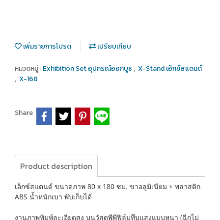
เพิ่มรายการโปรด
เปรียบเทียบ
หมวดหมู่ :
Exhibition Set อุปกรณ์ออกบูธ
,
X-Stand เอ็กซ์สแตนด์
,
X-168
Share
Product description
เอ็กซ์สแตนด์ ขนาดภาพ 80 x 180 ซม. ขาอลูมิเนียม + พลาสติก
ABS น้ำหนักเบา พับเก็บได้
งานภาพพิมพ์ละเอียดสูง บนวัสดุพีพีฟิล์มทึบแสงแบบหนา (ฉีกไม่