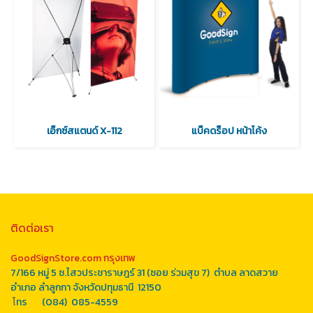
เอ็กซ์สแตนด์ X-112
แบ็คดร็อป หน้าโค้ง
ติดต่อเรา
GoodSignStore.com กรุงเทพ
7/166 หมู่ 5 ซ.ไสวประชาราษฎร์ 31 (ซอย ร่วมสุข 7) ตำบล ลาดสวาย
อำเภอ ลำลูกกา จังหวัดปทุมธานี 12150
โ
ทร (084) 085-4559