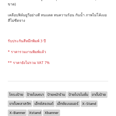
ขาด)
เคลือบฟิล์มยูวีอย่างดี ทนแดด ทนความร้อน กันน้ำ ภาพไม่โค้งงอ
สีไม่ซีดจาง
รับประกันสีหมึกพิมพ์ 3 ปี
* ราคารวมงานพิมพ์แล้ว
** ราคายังไม่รวม VAT 7%
โครงป้าย
ป้ายโฆษณา
ป้ายหน้าร้าน
ป้ายโปรโมชั่น
ขาตั้งป้าย
ขาตั้งพลาสติก
เอ็กซ์สแตนด์
เอ็กซ์แบนเนอร์
X-Stand
X-Banner
Xstand
Xbanner