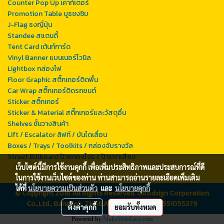
Counter Pop Up เคาท์เตอร์
Promotion Table บูธชงชิม
J-Flag ธงญี่ปุ่น
Standee สแตนดี้
Tent Card เต้นท์การ์ด
Vinyl Banner แบนเนอร์ไวนิล
Lightbox กล่องไฟ
Floor Graphic สติ๊กเกอร์ติดพื้น
Car Wrap สติ๊กเกอร์ติดรถยนต์
Sticker สติ๊กเกอร์
Sticker & Material สติ๊กเกอร์และวัสดุอื่น
Shelves ชั้นวางสินค้า
Lift / Escalator ลิฟท์ / บันไดเลื่อน
Boxes / Trays / Toolkits / กล่องจับรางวัล
Street Billboard ป้ายกองโจร / ป้ายหาเสียง
เว็บไซต์นี้มีการใช้งานคุกกี้ เพื่อเพิ่มประสิทธิภาพและประสบการณ์ที่ดี
ในการใช้งานเว็บไซต์ของท่าน ท่านสามารถอ่านรายละเอียดเพิ่มเติม
ได้ที่
นโยบายความเป็นส่วนตัว
และ
นโยบายคุกกี้
© Copyright 2016 All Rights Reserved. Goodsign Corporation
Co.,Ltd., Bangkok, THAILAND, Tax ID# 0105551055379
ตั้งค่าคุกกี้
ยอมรับทั้งหมด
Powered by
MakeWebEasy.com