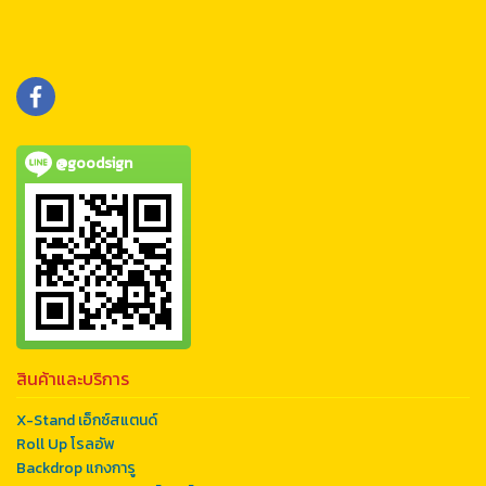
@goodsign
สินค้าและบริการ
X-Stand เอ็กซ์สแตนด์
Roll Up โรลอัพ
Backdrop แกงการู