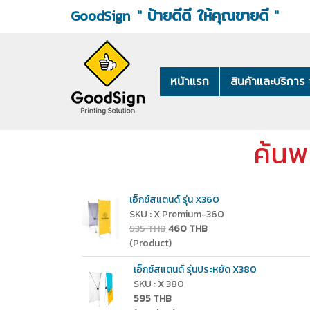
ป้ายดีดี ให้คุณขายดี
"
"
GoodSign
หน้าแรก
สินค้าและบริการ
ค้นพ
เอ็กซ์สแตนด์ รุ่น X360
SKU : X Premium-360
535 THB
460 THB
(Product)
เอ็กซ์สแตนด์ รุ่นประหยัด X380
SKU : X 380
595 THB