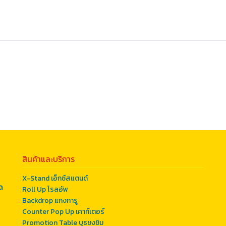
สินค้าและบริการ
X-Stand เอ็กซ์สแตนด์
ด
Roll Up โรลอัพ
Backdrop แกงการู
Counter Pop Up เคาท์เตอร์
Promotion Table บูธชงชิม