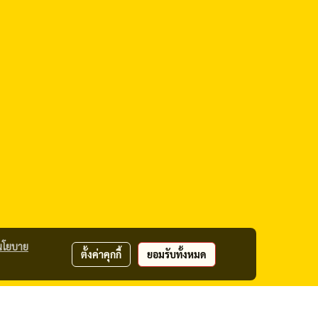
นโยบาย
ตั้งค่าคุกกี้
ยอมรับทั้งหมด
 Tax ID# 0105551055379