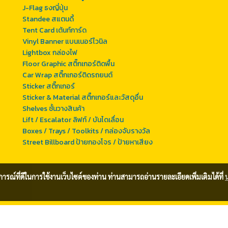
J-Flag ธงญี่ปุ่น
Standee สแตนดี้
Tent Card เต้นท์การ์ด
Vinyl Banner แบนเนอร์ไวนิล
Lightbox กล่องไฟ
Floor Graphic สติ๊กเกอร์ติดพื้น
Car Wrap สติ๊กเกอร์ติดรถยนต์
Sticker สติ๊กเกอร์
Sticker & Material สติ๊กเกอร์และวัสดุอื่น
Shelves ชั้นวางสินค้า
Lift / Escalator ลิฟท์ / บันไดเลื่อน
Boxes / Trays / Toolkits / กล่องจับรางวัล
Street Billboard ป้ายกองโจร / ป้ายหาเสียง
บการณ์ที่ดีในการใช้งานเว็บไซต์ของท่าน ท่านสามารถอ่านรายละเอียดเพิ่มเติมได้ที่
Rights Reserved. Goodsign Corporation Co.,Ltd., Bangkok, THAILAND,