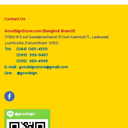
Contact Us
GoodSignStore.com (Bangkok Branch)
7/166 M 5 soi Sawaipracharat 31 (soi ruamsuk7) , Ladsawai
,Lumlooka ,Patumthani 12150
โทร (084) 085-4559
(099) 593-9487
(095) 483-4949
E-mail goodsignstore@gmail.com
Line @goodsign
@goodsign