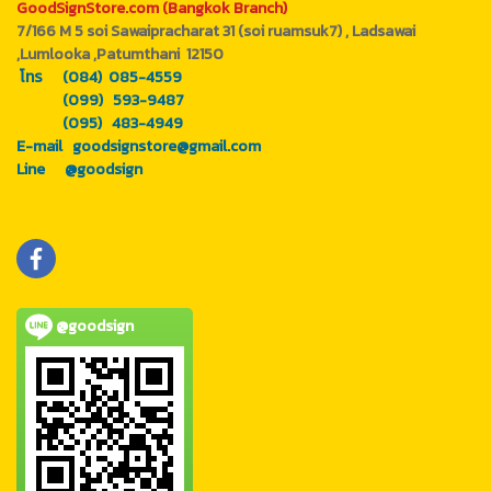
GoodSignStore.com (Bangkok Branch)
7/166 M 5 soi Sawaipracharat 31 (soi ruamsuk7) , Ladsawai
,Lumlooka ,Patumthani 12150
โทร (084) 085-4559
(099) 593-9487
(095) 483-4949
E-mail goodsignstore@gmail.com
Line @goodsign
@goodsign