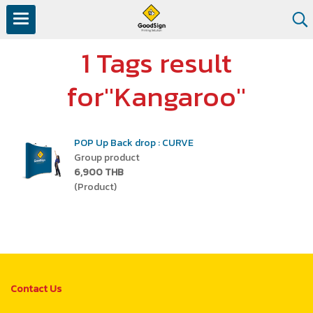
1 Tags result
for"Kangaroo"
POP Up Back drop : CURVE
Group product
6,900 THB
(Product)
Contact Us