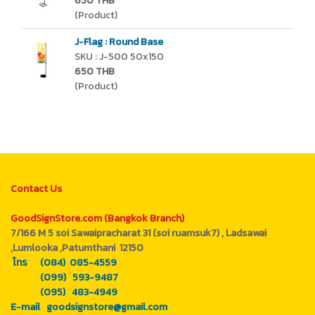
650 THB
(Product)
J-Flag : Round Base
SKU : J-500 50x150
650 THB
(Product)
Contact Us
GoodSignStore.com (Bangkok Branch)
7/166 M 5 soi Sawaipracharat 31 (soi ruamsuk7) , Ladsawai
,Lumlooka ,Patumthani 12150
โทร (084) 085-4559
(099) 593-9487
(095) 483-4949
E-mail goodsignstore@gmail.com