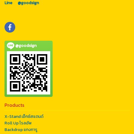
Line @goodsign
@goodsign
Products
X-Stand เอ็กซ์สแตนด์
Roll Up โรลอัพ
Backdrop แกงการู