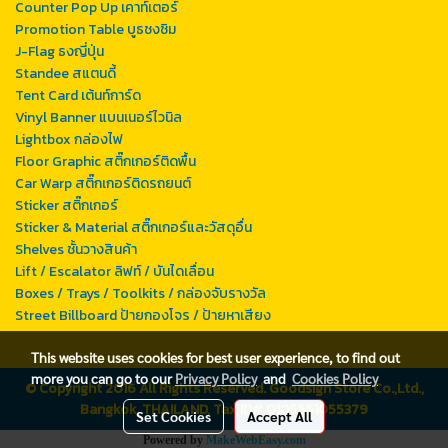
Counter Pop Up เคาท์เตอร์
Promotion Table บูธชงชิม
J-Flag ธงญี่ปุ่น
Standee สแตนดี้
Tent Card เต้นท์การ์ด
Vinyl Banner แบนเนอร์ไวนิล
Lightbox กล่องไฟ
Floor Graphic สติ๊กเกอร์ติดพื้น
Car Warp สติ๊กเกอร์ติดรถยนต์
Sticker สติ๊กเกอร์
Sticker & Material สติ๊กเกอร์และวัสดุอื่น
Shelves ชั้นวางสินค้า
Lift / Escalator ลิฟท์ / บันไดเลื่อน
Boxes / Trays / Toolkits / กล่องจับรางวัล
Street Billboard ป้ายกองโจร / ป้ายหาเสียง
This website uses cookies for best user experience, to find out
more you can go to our
Privacy Policy
and
Cookies Policy
© Copyright 2016 All Rights Reserved. Goodsign Store Co.,Ltd.,
Bangkok, THAILAND, Tax ID# 0105551055379
Set Cookies
Accept All
Powered by
MakeWebEasy.com