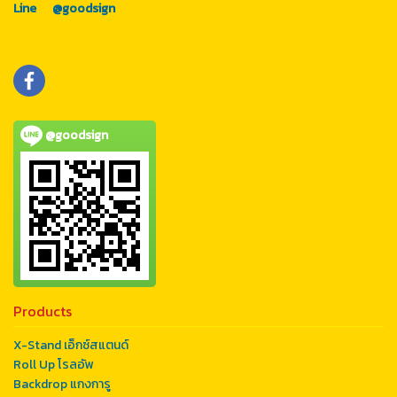
Line @goodsign
@goodsign
Products
X-Stand เอ็กซ์สแตนด์
Roll Up โรลอัพ
Backdrop แกงการู