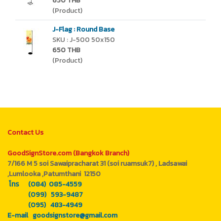
650 THB
(Product)
J-Flag : Round Base
SKU : J-500 50x150
650 THB
(Product)
Contact Us
GoodSignStore.com (Bangkok Branch)
7/166 M 5 soi Sawaipracharat 31 (soi ruamsuk7) , Ladsawai
,Lumlooka ,Patumthani 12150
โทร (084) 085-4559
(099) 593-9487
(095) 483-4949
E-mail goodsignstore@gmail.com