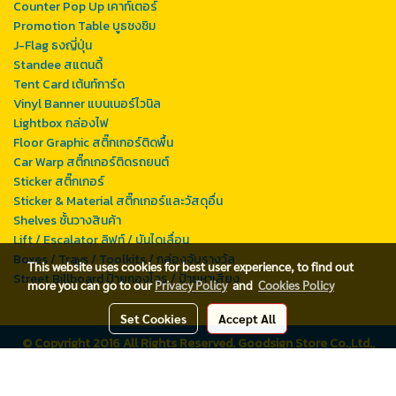
Counter Pop Up เคาท์เตอร์
Promotion Table บูธชงชิม
J-Flag ธงญี่ปุ่น
Standee สแตนดี้
Tent Card เต้นท์การ์ด
Vinyl Banner แบนเนอร์ไวนิล
Lightbox กล่องไฟ
Floor Graphic สติ๊กเกอร์ติดพื้น
Car Warp สติ๊กเกอร์ติดรถยนต์
Sticker สติ๊กเกอร์
Sticker & Material สติ๊กเกอร์และวัสดุอื่น
Shelves ชั้นวางสินค้า
Lift / Escalator ลิฟท์ / บันไดเลื่อน
Boxes / Trays / Toolkits / กล่องจับรางวัล
This website uses cookies for best user experience, to find out
Street Billboard ป้ายกองโจร / ป้ายหาเสียง
more you can go to our
Privacy Policy
and
Cookies Policy
Set Cookies
Accept All
© Copyright 2016 All Rights Reserved. Goodsign Store Co.,Ltd.,
Bangkok, THAILAND, Tax ID# 0105551055379
Powered by
MakeWebEasy.com