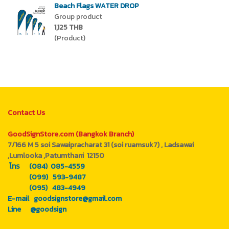
Beach Flags WATER DROP
Group product
1,125 THB
(Product)
Contact Us
GoodSignStore.com (Bangkok Branch)
7/166 M 5 soi Sawaipracharat 31 (soi ruamsuk7) , Ladsawai
,Lumlooka ,Patumthani 12150
โทร (084) 085-4559
(099) 593-9487
(095) 483-4949
E-mail goodsignstore@gmail.com
Line @goodsign