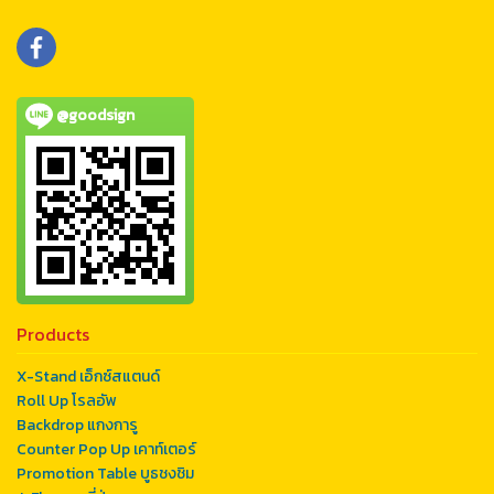
@goodsign
Products
X-Stand เอ็กซ์สแตนด์
Roll Up โรลอัพ
Backdrop แกงการู
Counter Pop Up เคาท์เตอร์
Promotion Table บูธชงชิม