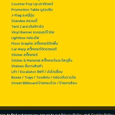
Counter Pop Up เคาท์เตอร์
Promotion Table บูธชงชิม
J-Flag ธงญี่ปุ่น
Standee สแตนดี้
Tent Card เต้นท์การ์ด
Vinyl Banner แบนเนอร์ไวนิล
Lightbox กล่องไฟ
Floor Graphic สติ๊กเกอร์ติดพื้น
Car Warp สติ๊กเกอร์ติดรถยนต์
Sticker สติ๊กเกอร์
Sticker & Material สติ๊กเกอร์และวัสดุอื่น
Shelves ชั้นวางสินค้า
Lift / Escalator ลิฟท์ / บันไดเลื่อน
Boxes / Trays / Toolkits / กล่องจับรางวัล
Street Billboard ป้ายกองโจร / ป้ายหาเสียง
ence, to find out more you can go to our
Privacy Policy
and
Cookies Policy