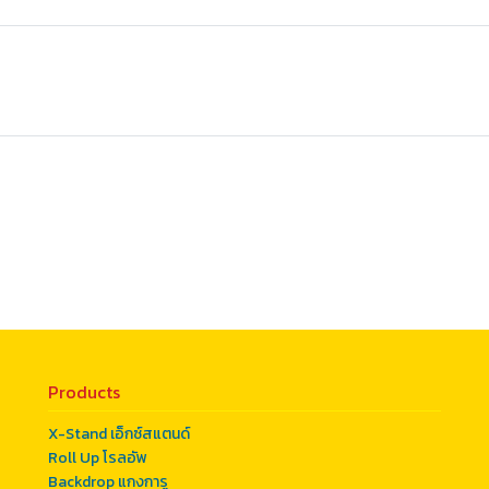
Products
X-Stand เอ็กซ์สแตนด์
Roll Up โรลอัพ
Backdrop แกงการู