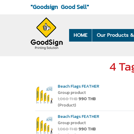
"Goodsign
Good Sell"
HOME
Our Products &
4 Ta
Beach Flags FEATHER
Group product
1,060 THB
990 THB
(Product)
Beach Flags FEATHER
Group product
1,060 THB
990 THB