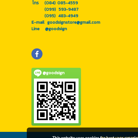
โทร (084) 085-4559
(099) 593-9487
(095) 483-4949
E-mail goodsignstore@gmail.com
Line @goodsign
@goodsign
This website uses cookies for best user experi