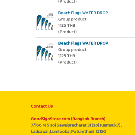
(Product)
Beach Flags WATER DROP
Group product
1,125 THB
(Product)
Beach Flags WATER DROP
Group product
1,125 THB
(Product)
Contact Us
GoodSignStore.com (Bangkok Branch)
7/166 M 5 soi Sawaipracharat 31 (soi ruamsuk7) ,
Ladsawai ,Lumlooka ,Patumthani 12150