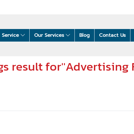
 Service
Our Services
Blog
Contact Us
gs result for"Advertising 