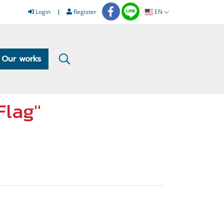
Login
Register
EN
Our works
Flag"