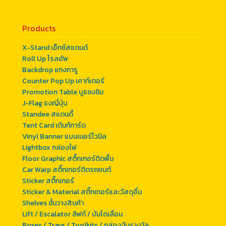
Products
X-Stand เอ็กซ์สแตนด์
Roll Up โรลอัพ
Backdrop แกงการู
Counter Pop Up เคาท์เตอร์
Promotion Table บูธชงชิม
J-Flag ธงญี่ปุ่น
Standee สแตนดี้
Tent Card เต้นท์การ์ด
Vinyl Banner แบนเนอร์ไวนิล
Lightbox กล่องไฟ
Floor Graphic สติ๊กเกอร์ติดพื้น
Car Warp สติ๊กเกอร์ติดรถยนต์
Sticker สติ๊กเกอร์
Sticker & Material สติ๊กเกอร์และวัสดุอื่น
Shelves ชั้นวางสินค้า
Lift / Escalator ลิฟท์ / บันไดเลื่อน
Boxes / Trays / Toolkits / กล่องจับรางวัล