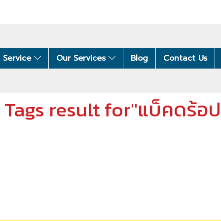
 Service
Our Services
Blog
Contact Us
1 Tags result for"แบ็คดร้อป