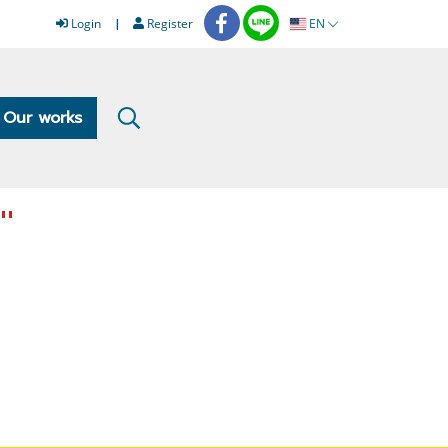
Login
Register
EN
Our works
"