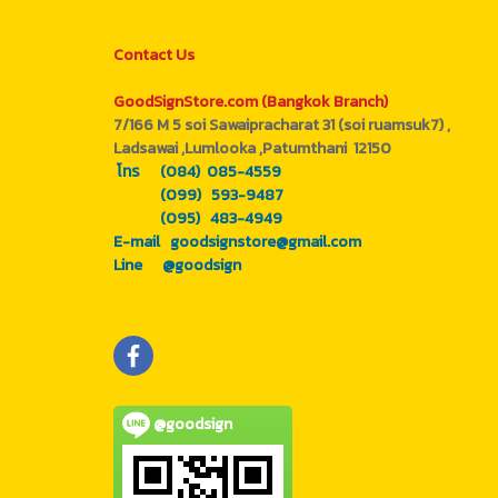
Contact Us
GoodSignStore.com (Bangkok Branch)
7/166 M 5 soi Sawaipracharat 31 (soi ruamsuk7) ,
Ladsawai ,Lumlooka ,Patumthani 12150
โทร (084) 085-4559
(099) 593-9487
(095) 483-4949
E-mail goodsignstore@gmail.com
Line @goodsign
@goodsign