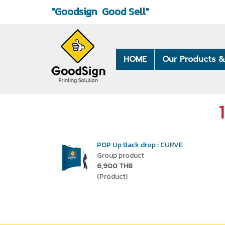
"Goodsign
Good Sell"
HOME
Our Products &
POP Up Back drop : CURVE
Group product
6,900 THB
(Product)