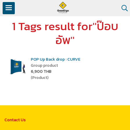
1 Tags result for"ป๊อบ
อัพ"
POP Up Back drop : CURVE
Group product
6,900 THB
(Product)
Contact Us