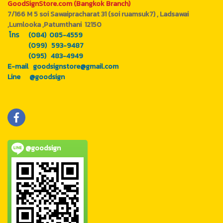
GoodSignStore.com (Bangkok Branch)
7/166 M 5 soi Sawaipracharat 31 (soi ruamsuk7) , Ladsawai
,Lumlooka ,Patumthani 12150
โทร (084) 085-4559
(099) 593-9487
(095) 483-4949
E-mail goodsignstore@gmail.com
Line @goodsign
@goodsign