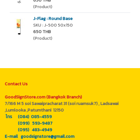
650 THB
(Product)
J-Flag : Round Base
SKU : J-500 50x150
650 THB
(Product)
Contact Us
GoodSignStore.com (Bangkok Branch)
7/166 M 5 soi Sawaipracharat 31 (soi ruamsuk7) , Ladsawai
,Lumlooka ,Patumthani 12150
โทร (084) 085-4559
(099) 593-9487
(095) 483-4949
E-mail goodsignstore@gmail.com