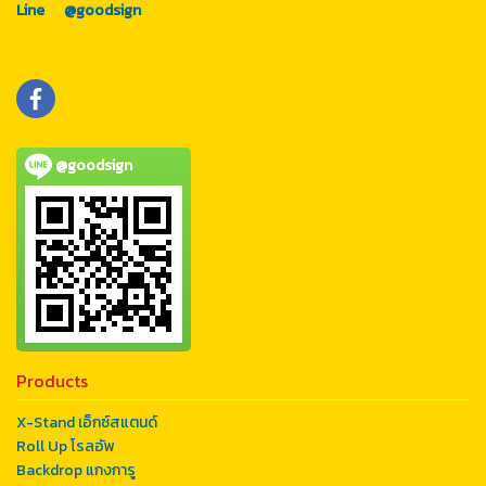
Line @goodsign
@goodsign
Products
X-Stand เอ็กซ์สแตนด์
Roll Up โรลอัพ
Backdrop แกงการู