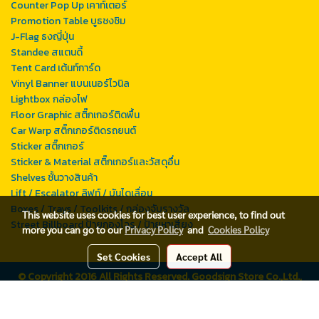
Counter Pop Up เคาท์เตอร์
Promotion Table บูธชงชิม
J-Flag ธงญี่ปุ่น
Standee สแตนดี้
Tent Card เต้นท์การ์ด
Vinyl Banner แบนเนอร์ไวนิล
Lightbox กล่องไฟ
Floor Graphic สติ๊กเกอร์ติดพื้น
Car Warp สติ๊กเกอร์ติดรถยนต์
Sticker สติ๊กเกอร์
Sticker & Material สติ๊กเกอร์และวัสดุอื่น
Shelves ชั้นวางสินค้า
Lift / Escalator ลิฟท์ / บันไดเลื่อน
Boxes / Trays / Toolkits / กล่องจับรางวัล
This website uses cookies for best user experience, to find out
Street Billboard ป้ายกองโจร / ป้ายหาเสียง
more you can go to our
Privacy Policy
and
Cookies Policy
Set Cookies
Accept All
© Copyright 2016 All Rights Reserved. Goodsign Store Co.,Ltd.,
Bangkok, THAILAND, Tax ID# 0105551055379
Powered by
MakeWebEasy.com