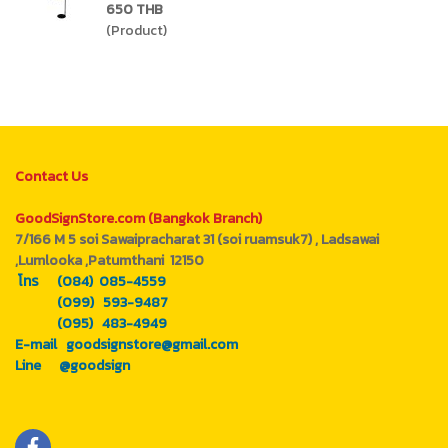
650 THB
(Product)
Contact Us
GoodSignStore.com (Bangkok Branch)
7/166 M 5 soi Sawaipracharat 31 (soi ruamsuk7) , Ladsawai
,Lumlooka ,Patumthani 12150
โทร (084) 085-4559
(099) 593-9487
(095) 483-4949
E-mail goodsignstore@gmail.com
Line @goodsign