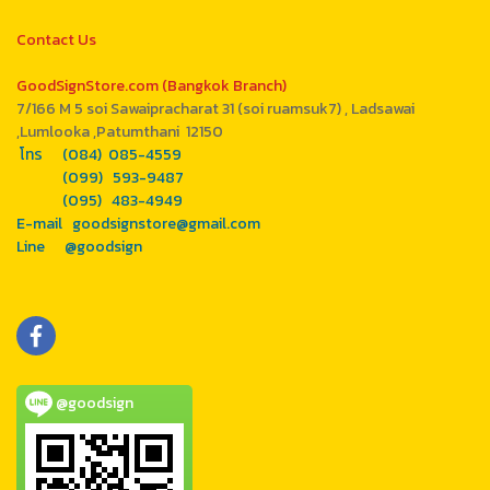
Contact Us
GoodSignStore.com (Bangkok Branch)
7/166 M 5 soi Sawaipracharat 31 (soi ruamsuk7) , Ladsawai
,Lumlooka ,Patumthani 12150
โทร (084) 085-4559
(099) 593-9487
(095) 483-4949
E-mail goodsignstore@gmail.com
Line @goodsign
@goodsign