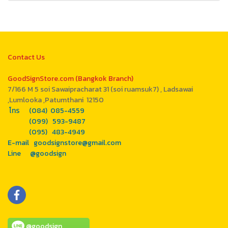
Contact Us
GoodSignStore.com (Bangkok Branch)
7/166 M 5 soi Sawaipracharat 31 (soi ruamsuk7) , Ladsawai
,Lumlooka ,Patumthani 12150
โทร (084) 085-4559
(099) 593-9487
(095) 483-4949
E-mail goodsignstore@gmail.com
Line @goodsign
@goodsign