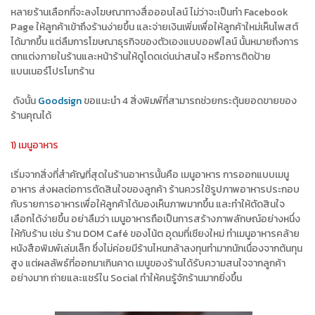
หลายร้านเลือกที่จะลงโฆษณาทางสื่อออนไลน์ ไม่ว่าจะเป็นทำ Facebook
Page ให้ลูกค้าเข้าถึงร้านง่ายขึ้น และจ่ายเงินเพิ่มเพื่อให้ลูกค้าใหม่เห็นโพสต์
ได้มากขึ้น แต่ลืมการโฆษณาธุรกิจของตัวเองแบบออฟไลน์ นั้นหมายถึงการ
ตกแต่งภายในร้านและหน้าร้านให้ดูโดดเด่นน่าสนใจ หรือการติดป้าย
แบนเนอร์โปรโมทร้าน
ดังนั้น
Goodsign
ขอแนะนำ 4 สิ่งพิมพ์ที่สามารถช่วยกระตุ้นยอดขายของ
ร้านคุณได้
1) เมนูอาหาร
เริ่มจากสิ่งที่สำคัญที่สุดในร้านอาหารนั้นคือ เมนูอาหาร การออกแบบเมนู
อาหาร ส่งผลต่อการตัดสินใจของลูกค้า ร้านควรใช้รูปภาพอาหารประกอบ
กับรายการอาหารเพื่อให้ลูกค้าได้มองเห็นภาพมากขึ้น และทำให้ตัดสินใจ
เลือกได้ง่ายขึ้น อย่าลืมว่า เมนูอาหารถือเป็นการสร้างภาพลักษณ์อย่างหนึ่ง
ให้กับร้าน เช่น ร้าน DOM Café ของโน้ต อุดมที่เชียงใหม่ ทำเมนูอาหารคล้าย
หนังสือพิมพ์เล่มเล็ก ซึ่งไม่ค่อยมีร้านไหนกล้าลงทุนทำมากนักเนื่องจากต้นทุน
สูง แต่ผลลัพธ์ที่ออกมาเกินคาด เมนูของร้านได้รับความสนใจจากลูกค้า
อย่างมาก ถ่ายและแชร์ใน Social ทำให้คนรู้จักร้านมากยิ่งขึ้น