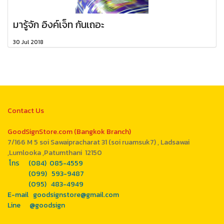
มารู้จัก อิงค์เจ็ท กันเถอะ
30 Jul 2018
Contact Us
GoodSignStore.com (Bangkok Branch)
7/166 M 5 soi Sawaipracharat 31 (soi ruamsuk7) , Ladsawai
,Lumlooka ,Patumthani 12150
โทร (084) 085-4559
(099) 593-9487
(095) 483-4949
E-mail goodsignstore@gmail.com
Line @goodsign