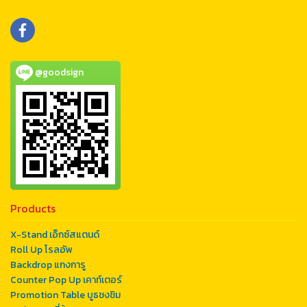
@goodsign
Products
X-Stand เอ็กซ์สแตนด์
Roll Up โรลอัพ
Backdrop แกงการู
Counter Pop Up เคาท์เตอร์
Promotion Table บูธชงชิม