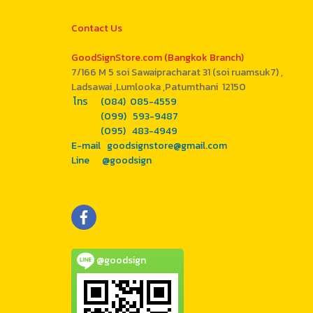
Contact Us
GoodSignStore.com (Bangkok Branch)
7/166 M 5 soi Sawaipracharat 31 (soi ruamsuk7) ,
Ladsawai ,Lumlooka ,Patumthani 12150
โทร (084) 085-4559
(099) 593-9487
(095) 483-4949
E-mail goodsignstore@gmail.com
Line @goodsign
@goodsign