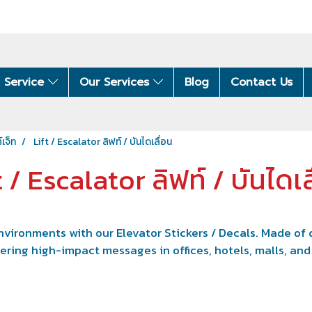
 Service
Our Services
Blog
Contact Us
์เจ็ท
Lift / Escalator ลิฟท์ / บันไดเลื่อน
t / Escalator ลิฟท์ / บันไดเล
vironments with our Elevator Stickers / Decals. Made of d
ivering high-impact messages in offices, hotels, malls, and