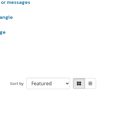
s or messages
y angle
age
Sort by