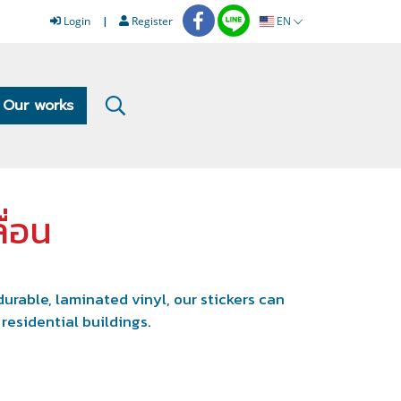
Login
Register
EN
Our works
ื่อน
urable, laminated vinyl, our stickers can
 residential buildings.