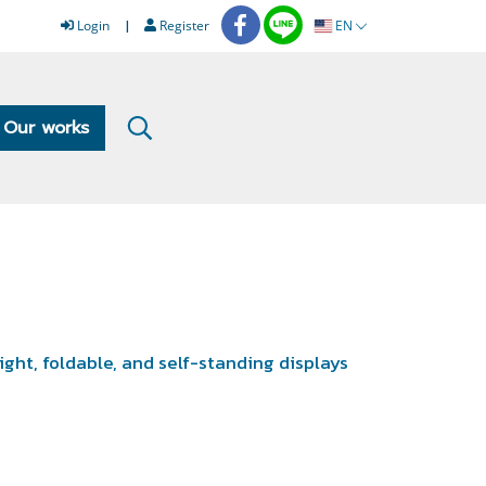
Login
Register
EN
Our works
ht, foldable, and self-standing displays