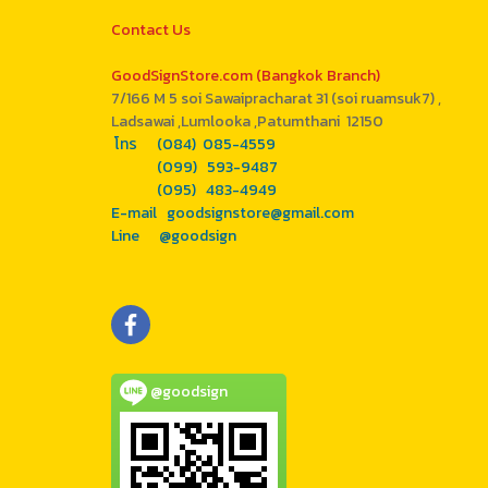
Contact Us
GoodSignStore.com (Bangkok Branch)
7/166 M 5 soi Sawaipracharat 31 (soi ruamsuk7) ,
Ladsawai ,Lumlooka ,Patumthani 12150
โทร (084) 085-4559
(099) 593-9487
(095) 483-4949
E-mail goodsignstore@gmail.com
Line @goodsign
@goodsign