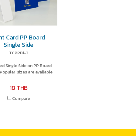
nt Card PP Board
Single Side
TCPPB1-3
rd Single Side on PP Board
 Popular sizes are available
18 THB
Compare