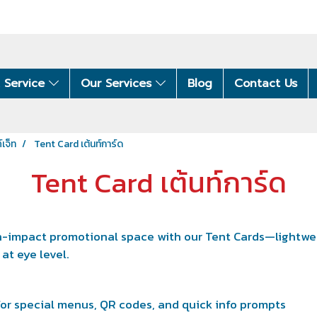
 Service
Our Services
Blog
Contact Us
์เจ็ท
Tent Card เต้นท์การ์ด
Tent Card เต้นท์การ์ด
h-impact promotional space with our Tent Cards—lightweig
 at eye level.
for special menus, QR codes, and quick info prompts