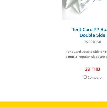
Tent Card PP Bo
Double Side
TCPPB-A6
Tent Card Double Side on 
3 mm. 3 Popular sizes are a
29 THB
Compare