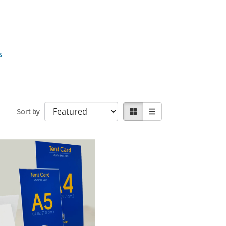
s
Sort by