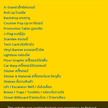
X-Stand เอ็กซ์สแตนด์
Roll Up โรลอัพ
Backdrop แกงการู
Counter Pop Up เคาท์เตอร์
Promotion Table บูธชงชิม
J-Flag ธงญี่ปุ่น
Standee สแตนดี้
Tent Card เต้นท์การ์ด
Vinyl Banner แบนเนอร์ไวนิล
Lightbox กล่องไฟ
Floor Graphic สติ๊กเกอร์ติดพื้น
Car Warp สติ๊กเกอร์ติดรถยนต์
Sticker สติ๊กเกอร์
Sticker & Material สติ๊กเกอร์และวัสดุอื่น
Shelves ชั้นวางสินค้า
Lift / Escalator ลิฟท์ / บันไดเลื่อน
Boxes / Trays / Toolkits / กล่องจับรางวัล
Street Billboard ป้ายกองโจร / ป้ายหาเสียง
This website uses cookies for best user experience, to find out