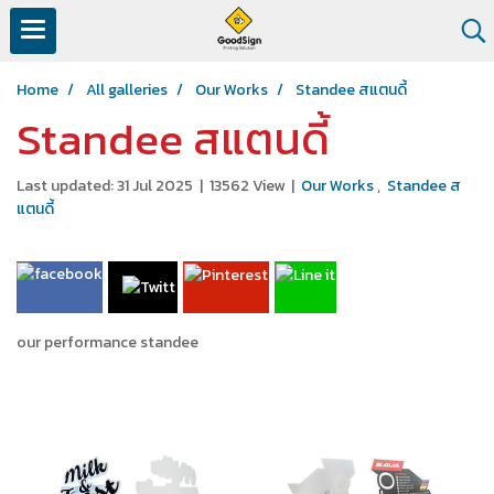
Home
All galleries
Our Works
Standee สแตนดี้
Standee สแตนดี้
Last updated: 31 Jul 2025
|
13562 View
|
Our Works
,
Standee ส
แตนดี้
our performance standee