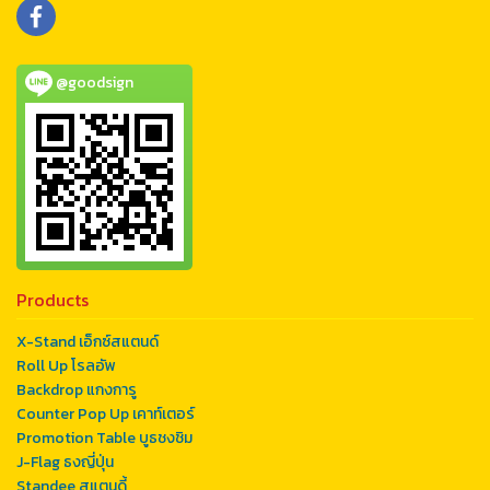
@goodsign
Products
X-Stand เอ็กซ์สแตนด์
Roll Up โรลอัพ
Backdrop แกงการู
Counter Pop Up เคาท์เตอร์
Promotion Table บูธชงชิม
J-Flag ธงญี่ปุ่น
Standee สแตนดี้