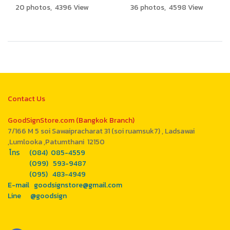
20 photos, 4396 View
36 photos, 4598 View
Contact Us
GoodSignStore.com (Bangkok Branch)
7/166 M 5 soi Sawaipracharat 31 (soi ruamsuk7) , Ladsawai
,Lumlooka ,Patumthani 12150
โทร (084) 085-4559
(099) 593-9487
(095) 483-4949
E-mail goodsignstore@gmail.com
Line @goodsign