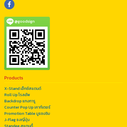
@goodsign
Products
X-Stand เอ็กซ์สแตนด์
Roll Up โรลอัพ
Backdrop แกงการู
Counter Pop Up เคาท์เตอร์
Promotion Table บูธชงชิม
J-Flag ธงญี่ปุ่น
Standee สแตนดี้