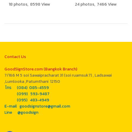
18 photos, 8598 View
24 photos, 7466 View
Contact Us
GoodSignStore.com (Bangkok Branch)
7/166 M 5 soi Sawaipracharat 31 (soi ruamsuk7) , Ladsawai
,Lumlooka ,Patumthani 12150
โทร (084) 085-4559
(099) 593-9487
(095) 483-4949
E-mail goodsignstore@gmail.com
Line @goodsign