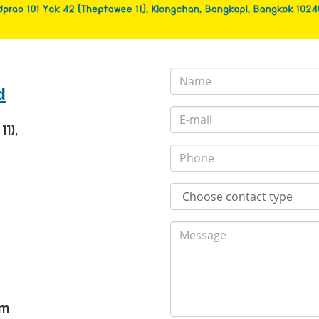
d
11),
om