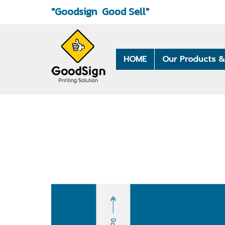
"Goodsign
Good Sell"
HOME
Our Products &