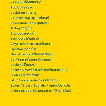
X-Stand เอ็กซ์สแตนด์
Roll Up โรลอัพ
Backdrop แกงการู
Counter Pop Up เคาท์เตอร์
Promotion Table บูธชงชิม
J-Flag ธงญี่ปุ่น
Standee สแตนดี้
Tent Card เต้นท์การ์ด
Vinyl Banner แบนเนอร์ไวนิล
Lightbox กล่องไฟ
Floor Graphic สติ๊กเกอร์ติดพื้น
Car Warp สติ๊กเกอร์ติดรถยนต์
Sticker สติ๊กเกอร์
Sticker & Material สติ๊กเกอร์และวัสดุอื่น
Shelves ชั้นวางสินค้า
Lift / Escalator ลิฟท์ / บันไดเลื่อน
Boxes / Trays / Toolkits / กล่องจับรางวัล
Street Billboard ป้ายกองโจร / ป้ายหาเสียง