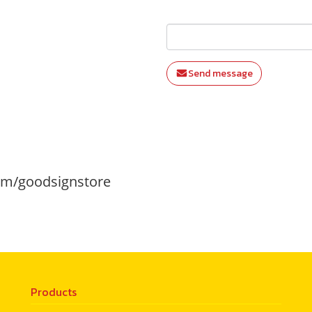
Send message
m/goodsignstore
Products