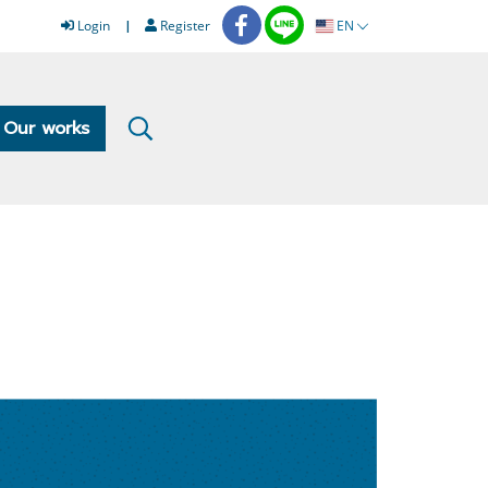
Login
Register
EN
Our works