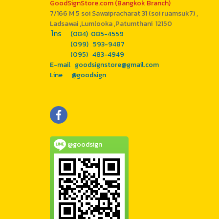
GoodSignStore.com (Bangkok Branch)
7/166 M 5 soi Sawaipracharat 31 (soi ruamsuk7) ,
Ladsawai ,Lumlooka ,Patumthani 12150
โทร (084) 085-4559
(099) 593-9487
(095) 483-4949
E-mail goodsignstore@gmail.com
Line @goodsign
@goodsign