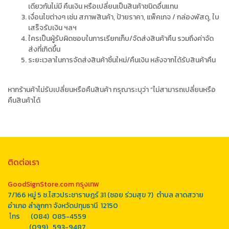
เดียวกันไม่มี คืนเงิน หรือเปลี่ยนเป็นสินค้าชนิดอื่นแทน
เงื่อนไขต่างๆ เช่น สภาพสินค้า, ป้ายราคา, แพ็คเกจ / กล่องพัสดุ, ใบ
เสร็จรับเงิน ฯลฯ
ใครเป็นผู้รับผิดชอบในการเรียกเก็บ/จัดส่งสินค้าคืน รวมถึงค่าจัด
ส่งที่เกิดขึ้น
ระยะเวลาในการจัดส่งสินค้าชิ้นใหม่/คืนเงิน หลังจากได้รับสินค้าคืน
หากร้านค้าไม่รับเปลี่ยนหรือคืนสินค้า กรุณาระบุว่า “ไม่สามารถเปลี่ยนหรือ
คืนสินค้าได้
ติดต่อเรา
GoodSignStore.com กรุงเทพ
7/166 หมู่ 5 ซ.ไสวประชาราษฎร์ 31 (ซอย ร่วมสุข 7) ตำบล ลาดสวาย
อำเภอ ลำลูกกา จังหวัดปทุมธานี 12150
โ
ทร (084) 085-4559
(099) 593-9487