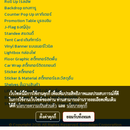
Roll Up โรลอัพ
Backdrop แกงการู
Counter Pop Up เคาท์เตอร์
Promotion Table บูธชงชิม
J-Flag ธงญี่ปุ่น
Standee สแตนดี้
Tent Card เต้นท์การ์ด
Vinyl Banner แบนเนอร์ไวนิล
Lightbox กล่องไฟ
Floor Graphic สติ๊กเกอร์ติดพื้น
Car Wrap สติ๊กเกอร์ติดรถยนต์
Sticker สติ๊กเกอร์
Sticker & Material สติ๊กเกอร์และวัสดุอื่น
Shelves ชั้นวางสินค้า
Lift / Escalator ลิฟท์ / บันไดเลื่อน
เว็บไซต์นี้มีการใช้งานคุกกี้ เพื่อเพิ่มประสิทธิภาพและประสบการณ์ที่ดี
Boxes / Trays / Toolkits / กล่องจับรางวัล
ในการใช้งานเว็บไซต์ของท่าน ท่านสามารถอ่านรายละเอียดเพิ่มเติม
Street Billboard ป้ายกองโจร / ป้ายหาเสียง
ได้ที่
นโยบายความเป็นส่วนตัว
และ
นโยบายคุกกี้
ตั้งค่าคุกกี้
ยอมรับทั้งหมด
© Copyright 2016 All Rights Reserved. Goodsign Corporation