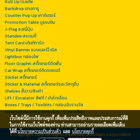
Roll Up โรลอัพ
Backdrop แกงการู
Counter Pop Up เคาท์เตอร์
Promotion Table บูธชงชิม
J-Flag ธงญี่ปุ่น
Standee สแตนดี้
Tent Card เต้นท์การ์ด
Vinyl Banner แบนเนอร์ไวนิล
Lightbox กล่องไฟ
Floor Graphic สติ๊กเกอร์ติดพื้น
Car Wrap สติ๊กเกอร์ติดรถยนต์
Sticker สติ๊กเกอร์
Sticker & Material สติ๊กเกอร์และวัสดุอื่น
Shelves ชั้นวางสินค้า
Lift / Escalator ลิฟท์ / บันไดเลื่อน
Boxes / Trays / Toolkits / กล่องจับรางวัล
Street Billboard ป้ายกองโจร / ป้ายหาเสียง
เว็บไซต์นี้มีการใช้งานคุกกี้ เพื่อเพิ่มประสิทธิภาพและประสบการณ์ที่ดี
ในการใช้งานเว็บไซต์ของท่าน ท่านสามารถอ่านรายละเอียดเพิ่มเติม
ได้ที่
นโยบายความเป็นส่วนตัว
และ
นโยบายคุกกี้
© Copyright 2016 All Rights Reserved. Goodsign Corporation