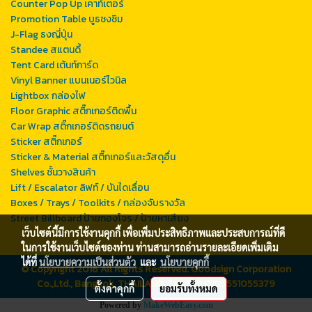
Counter Pop Up เคาท์เตอร์
Promotion Table บูธชงชิม
J-Flag ธงญี่ปุ่น
Standee สแตนดี้
Tent Card เต้นท์การ์ด
Vinyl Banner แบนเนอร์ไวนิล
Lightbox กล่องไฟ
Floor Graphic สติ๊กเกอร์ติดพื้น
Car Wrap สติ๊กเกอร์ติดรถยนต์
Sticker สติ๊กเกอร์
Sticker & Material สติ๊กเกอร์และวัสดุอื่น
Shelves ชั้นวางสินค้า
Lift / Escalator ลิฟท์ / บันไดเลื่อน
Boxes / Trays / Toolkits / กล่องจับรางวัล
Street Billboard ป้ายกองโจร / ป้ายหาเสียง
เว็บไซต์นี้มีการใช้งานคุกกี้ เพื่อเพิ่มประสิทธิภาพและประสบการณ์ที่ดี
ในการใช้งานเว็บไซต์ของท่าน ท่านสามารถอ่านรายละเอียดเพิ่มเติม
ได้ที่
นโยบายความเป็นส่วนตัว
และ
นโยบายคุกกี้
© Copyright 2016 All Rights Reserved. Goodsign Corporation
Co.,Ltd., Bangkok, THAILAND, Tax ID# 0105551055379
ตั้งค่าคุกกี้
ยอมรับทั้งหมด
Powered by
MakeWebEasy.com