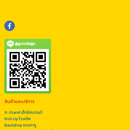
@goodsign
สินค้าและบริการ
X-Stand เอ็กซ์สแตนด์
Roll Up โรลอัพ
Backdrop แกงการู