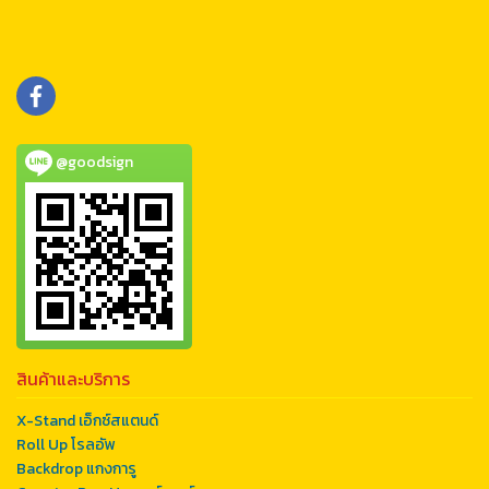
@goodsign
สินค้าและบริการ
X-Stand เอ็กซ์สแตนด์
Roll Up โรลอัพ
Backdrop แกงการู