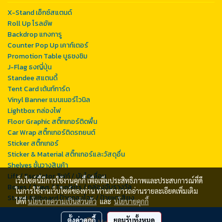
X-Stand เอ็กซ์สแตนด์
Roll Up โรลอัพ
Backdrop แกงการู
Counter Pop Up เคาท์เตอร์
Promotion Table บูธชงชิม
J-Flag ธงญี่ปุ่น
Standee สแตนดี้
Tent Card เต้นท์การ์ด
Vinyl Banner แบนเนอร์ไวนิล
Lightbox กล่องไฟ
Floor Graphic สติ๊กเกอร์ติดพื้น
Car Wrap สติ๊กเกอร์ติดรถยนต์
Sticker สติ๊กเกอร์
Sticker & Material สติ๊กเกอร์และวัสดุอื่น
Shelves ชั้นวางสินค้า
Lift / Escalator ลิฟท์ / บันไดเลื่อน
เว็บไซต์นี้มีการใช้งานคุกกี้ เพื่อเพิ่มประสิทธิภาพและประสบการณ์ที่ดี
Boxes / Trays / Toolkits / กล่องจับรางวัล
ในการใช้งานเว็บไซต์ของท่าน ท่านสามารถอ่านรายละเอียดเพิ่มเติม
Street Billboard ป้ายกองโจร / ป้ายหาเสียง
ได้ที่
นโยบายความเป็นส่วนตัว
และ
นโยบายคุกกี้
ตั้งค่าคุกกี้
ยอมรับทั้งหมด