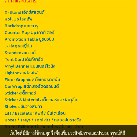
สินค้าและบริการ
X-Stand เอ็กซ์สแตนด์
Roll Up โรลอัพ
Backdrop แกงการู
Counter Pop Up เคาท์เตอร์
Promotion Table บูธชงชิม
J-Flag ธงญี่ปุ่น
Standee สแตนดี้
Tent Card เต้นท์การ์ด
Vinyl Banner แบนเนอร์ไวนิล
Lightbox กล่องไฟ
Floor Graphic สติ๊กเกอร์ติดพื้น
Car Wrap สติ๊กเกอร์ติดรถยนต์
Sticker สติ๊กเกอร์
Sticker & Material สติ๊กเกอร์และวัสดุอื่น
Shelves ชั้นวางสินค้า
Lift / Escalator ลิฟท์ / บันไดเลื่อน
Boxes / Trays / Toolkits / กล่องจับรางวัล
Street Billboard ป้ายกองโจร / ป้ายหาเสียง
เว็บไซต์นี้มีการใช้งานคุกกี้ เพื่อเพิ่มประสิทธิภาพและประสบการณ์ที่ดี