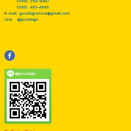
(099) 593-9487
(095) 483-4949
E-mail goodsignstore@gmail.com
Line
@goodsign
@goodsign