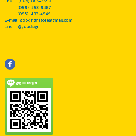
โ
ทร (084) 085-4559
(099) 593-9487
(095) 483-4949
E-mail goodsignstore@gmail.com
Line
@goodsign
@goodsign