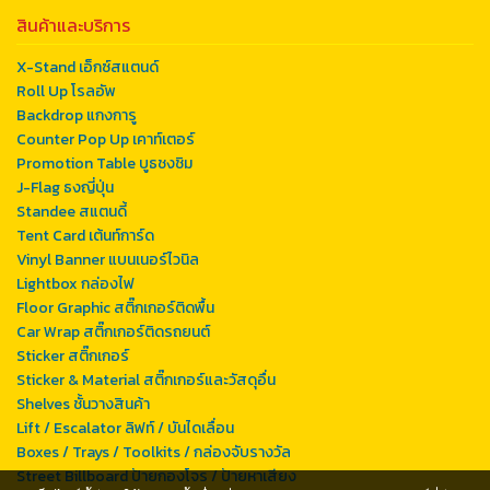
สินค้าและบริการ
X-Stand เอ็กซ์สแตนด์
Roll Up โรลอัพ
Backdrop แกงการู
Counter Pop Up เคาท์เตอร์
Promotion Table บูธชงชิม
J-Flag ธงญี่ปุ่น
Standee สแตนดี้
Tent Card เต้นท์การ์ด
Vinyl Banner แบนเนอร์ไวนิล
Lightbox กล่องไฟ
Floor Graphic สติ๊กเกอร์ติดพื้น
Car Wrap สติ๊กเกอร์ติดรถยนต์
Sticker สติ๊กเกอร์
Sticker & Material สติ๊กเกอร์และวัสดุอื่น
Shelves ชั้นวางสินค้า
Lift / Escalator ลิฟท์ / บันไดเลื่อน
Boxes / Trays / Toolkits / กล่องจับรางวัล
Street Billboard ป้ายกองโจร / ป้ายหาเสียง