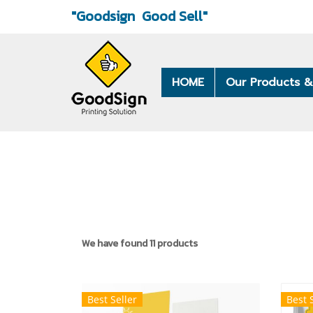
"Goodsign
Good Sell"
HOME
Our Products &
We have found 11 products
Best Seller
Best 