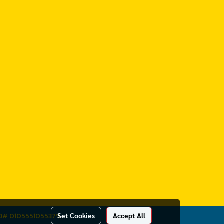
x ID# 0105551055379
Set Cookies
Accept All