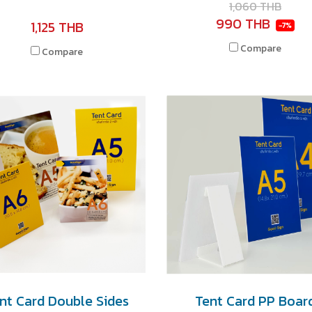
1,060 THB
990 THB
1,125 THB
-7%
Compare
Compare
nt Card Double Sides
Tent Card PP Boar