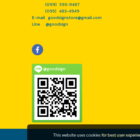
(099) 593-9487
(095) 483-4949
E-mail goodsignstore@gmail.com
Line @goodsign
@goodsign
© Copyright 2016 A
This website uses cookies for best user experi