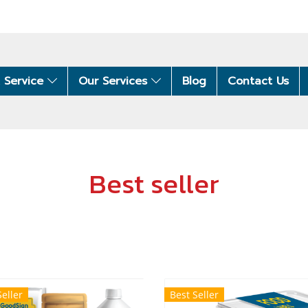
 Service
Our Services
Blog
Contact Us
Best seller
Seller
Best Seller