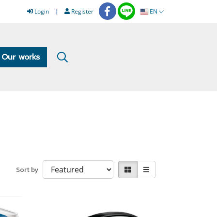
Login
Register
EN
Our works
Sort by