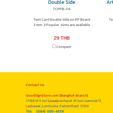
Double Side
Ar
TCPPB-A6
Tent Card Double Side on PP Board
Te
3 mm. 3 Popular sizes are available
29 THB
Compare
Contact Us
GoodSignStore.com (Bangkok Branch)
7/166 M 5 soi Sawaipracharat 31 (soi ruamsuk7) ,
Ladsawai ,Lumlooka ,Patumthani 12150
โทร (084) 085-4559