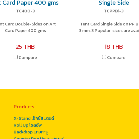
t Card Paper 400 gms
Single Side
TC400-3
TCPPB1-3
nt Card Double-Sides on Art
Tent Card Single Side on PP 
Card Paper 400 gms
3 mm. 3 Popular sizes are avai
25 THB
18 THB
Compare
Compare
Products
X-Stand เอ็กซ์สแตนด์
Roll Up โรลอัพ
Backdrop แกงการู
Counter Pop Up เคาท์เตอร์