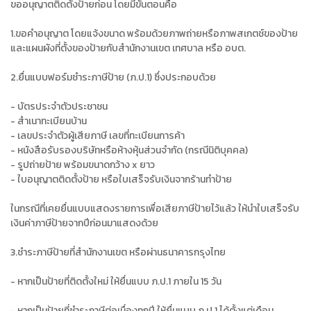
ขออนุญาตติดตั้งป้ายก่อน โดยมีขั้นตอนคือ
1.ขอคำอนุญาต โดยแจ้งขนาด พร้อมด้วยภาพถ่ายหรือภาพสเกตช์ของป้าย
และแผนผังที่ตั้งของป้ายกับสำนักงานเขต เทศบาล หรือ อบต.
2.ยื่นแบบฟอร์มชำระภาษีป้าย (ภ.ป.1) ซึ่งประกอบด้วย
- บัตรประจำตัวประชาชน
- สำเนาทะเบียนบ้าน
- เลขประจำตัวผู้เสียภาษี เลขที่ทะเบียนการค้า
- หนังสือรับรองบริษัทหรือห้างหุ้นส่วนจำกัด (กรณีนิติบุคคล)
- รูปถ่ายป้าย พร้อมขนาดกว้าง x ยาว
- ใบอนุญาตติดตั้งป้าย หรือใบเสร็จรับเงินจากร้านทำป้าย
ในกรณีที่เคยยื่นแบบแสดงรายการเพื่อเสียภาษีป้ายไว้แล้ว ให้นำใบเสร็จรับ
เงินค่าภาษีป้ายจากปีก่อนมาแสดงด้วย
3.ชำระภาษีป้ายที่สำนักงานเขต หรือผ่านธนาคารกรุงไทย
- หากเป็นป้ายที่ติดตั้งใหม่ ให้ยื่นแบบ ภ.ป.1 ภายใน 15 วัน
- หากเป็นป้ายที่ชำระภาษีต่อเนื่องทุกปี ให้ยื่นแบบ ภ.ป.1 ได้ตั้งแต่เดือน