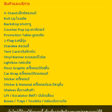
สินค้าและบริการ
X-Stand เอ็กซ์สแตนด์
Roll Up โรลอัพ
Backdrop แกงการู
Counter Pop Up เคาท์เตอร์
Promotion Table บูธชงชิม
J-Flag ธงญี่ปุ่น
Standee สแตนดี้
Tent Card เต้นท์การ์ด
Vinyl Banner แบนเนอร์ไวนิล
Lightbox กล่องไฟ
Floor Graphic สติ๊กเกอร์ติดพื้น
Car Wrap สติ๊กเกอร์ติดรถยนต์
Sticker สติ๊กเกอร์
Sticker & Material สติ๊กเกอร์และวัสดุอื่น
Shelves ชั้นวางสินค้า
Lift / Escalator ลิฟท์ / บันไดเลื่อน
Boxes / Trays / Toolkits / กล่องจับรางวัล
Street Billboard ป้ายกองโจร / ป้ายหาเสียง
เว็บไซต์นี้มีการใช้งานคุกกี้ เพื่อเพิ่มประสิทธิภาพและประสบการณ์ที่ดี