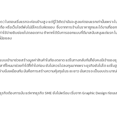
งหมด ) ในตอนเริ่มแรกจะค่อนข้างสูง แต่รู้ใว้เถิดว่ามันจะสูงแค่ตอนแรกเท่านั้นเพรา
อถือ หรือเว็บไซต์พังไม่มีใครรับผิดชอบ ซึ่งจากการจ้างในราคาถูกและได้งานที่อ
่าใช้จ่ายยิบย่อยไปตลอดทาง ถ้าหากได้รับการออกแบบที่ดีมาสนับสนุนแต่แรก ไม่ว
ี่น้อยลง
ารออกแบบเข้ามาช่วยสร้างมูลค่าสินค้าในท้องตลาด แต่ในทางกลับกันก็ยังคงมีเจ้าขอ
สาที่ไหนมาช่วยทำได้ก็ทำไปก่อน ยังไม่ควรไปลงทุนมากเพราะธุรกิจยังไม่โต แต
กอย่างนึงเหมือนกัน มันคือการสร้างความคุ้มทุนในระยะยาว มันควรจะเป็นงบประมาณ
กๆธุรกิจต้องการมัน แต่หากธุรกิจ SME ยังไม่พร้อม เริ่มจาก Graphic Design ก่อน