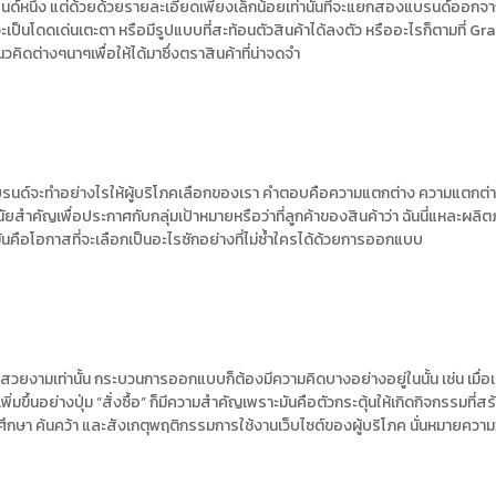
นึ่ง แต่ด้วยด้วยรายละเอียดเพียงเล็กน้อยเท่านั้นที่จะแยกสองแบรนด์ออกจากกัน 
เป็นโดดเด่นเตะตา หรือมีรูปแบบที่สะท้อนตัวสินค้าได้ลงตัว หรืออะไรก็ตามที่ Graph
ต่างๆนาๆเพื่อให้ได้มาซึ่งตราสินค้าที่น่าจดจำ
ะ แบรนด์จะทำอย่างไรให้ผู้บริโภคเลือกของเรา คำตอบคือความแตกต่าง ความแตกต่าง
สำคัญเพื่อประกาศกับกลุ่มเป้าหมายหรือว่าที่ลูกค้าของสินค้าว่า ฉันนี่แหละผลิต
ันคือโอกาสที่จะเลือกเป็นอะไรซักอย่างที่ไม่ซ้ำใครได้ด้วยการออกแบบ
นดูสวยงามเท่านั้น กระบวนการออกแบบก็ต้องมีความคิดบางอย่างอยู่ในนั้น เช่น เมื่อ
มขึ้นอย่างปุ่ม “สั่งซื้อ” ก็มีความสำคัญเพราะมันคือตัวกระตุ้นให้เกิดกิจกรรมที่ส
ึกษา ค้นคว้า และสังเกตุพฤติกรรมการใช้งานเว็บไซต์ของผู้บริโภค นั่นหมายคว