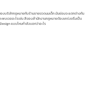
้ของบริษัทกฏหมายกับร้านขายขวดนมเด็ก มันย่อมจะแตกต่างกัน
งจะพบเจออะไรเช่น สีของสำนักงานกฏหมายต้องเคร่งขรึมเป็น
c Design แบบไหนกำลังบอกว่าอะไร