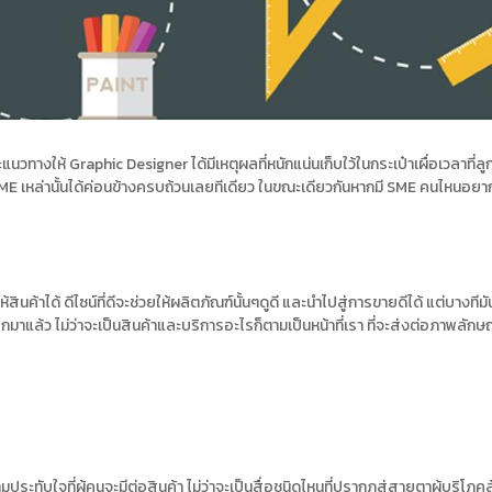
นะแนวทางให้ Graphic Designer ได้มีเหตุผลที่หนักแน่นเก็บใว้ในกระเป๋าเผื่อเวลาที่
E เหล่านั้นได้ค่อนข้างครบถ้วนเลยทีเดียว ในขณะเดียวกันหากมี SME คนไหนอย
สินค้าได้ ดีไซน์ที่ดีจะช่วยให้ผลิตภัณฑ์นั้นๆดูดี และนำไปสู่การขายดีได้ แต่บางท
ออกมาแล้ว ไม่ว่าจะเป็นสินค้าและบริการอะไรก็ตามเป็นหน้าที่เรา ที่จะส่งต่อภาพลักษณ์
ะทับใจที่ผู้คนจะมีต่อสินค้า ไม่ว่าจะเป็นสื่อชนิดไหนที่ปรากฏสู่สายตาผู้บริโภ