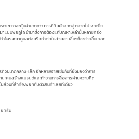
ะในระยะยาวจะคุ้มค่ามากกว่า การที่สินค้าออกสู่ตลาดไประยะนึง
อกมาแบบพอถูไถ นำมาซึ่งการต้องแก้ปัญหาเหล่านั้นหลายครั้ง
่าใครจะมาดูแลต่อหรือทำต่อในส่วนงานอื่นๆก็จะง่ายขึ้นเยอะ
งธุรกิจขนาดกลาง-เล็ก อีกหลายรายเช่นกันที่ยังมองว่าการ
่ในฐานะคนสร้างแบรนด์และทำงานการสื่อสารผ่านความคิด
ในส่วนที่สำคัญพอๆกับตัวสินค้าเลยทีเดียว
เลยครับ