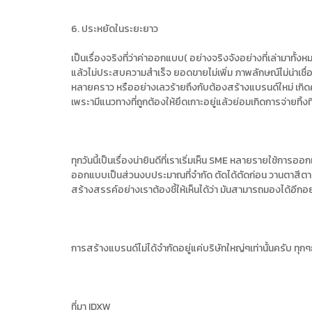
6. ประหยัดในระยะยาว
เป็นเรื่องจริงที่ว่าค่าออกแบบ( อย่างจริงจังอย่างที่เล่ามาทั้
แล้วไม่ประสบความสำเร็จ ยอดขายไม่เพิ่ม ภาพลักษณ์ไม่น่าเชื่
หลายคราว หรืออย่างเลวร้ายถึงกับต้องสร้างแบรนด์ใหม่ เกิดค
เพระามีแนวทางที่ถูกต้องให้ยึดเกาะอยู่แล้วย่อมเกิดการจ่ายทิ้งท
ทุกวันนี้เป็นเรื่องน่ายินดีที่เราเริ่มเห็น SME หลายรายใช้ก
ออกแบบเป็นส่วนงบประมาณที่จำกัด ตัดได้ตัดก่อน วานตาสีตา
สร้างสรรค์อย่างเราต้องชี้ให้เห็นได้ว่า มันสามารถมองได้อี
การสร้างแบรนด์ไม่ได้จำกัดอยู่แค่บริษัทใหญ่ๆเท่านั้นครับ ทุ
ที่มา IDXW