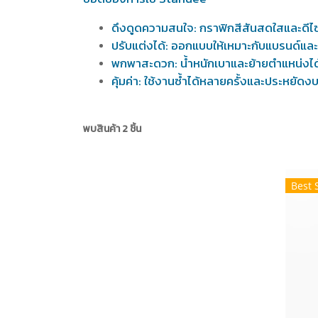
ดึงดูดความสนใจ: กราฟิกสีสันสดใสและดีไซน
ปรับแต่งได้: ออกแบบให้เหมาะกับแบรนด์แ
พกพาสะดวก: น้ำหนักเบาและย้ายตำแหน่งได
คุ้มค่า: ใช้งานซ้ำได้หลายครั้งและประหยั
พบสินค้า 2 ชิ้น
Best 